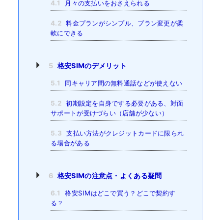
4.1
月々の支払いをおさえられる
4.2
料金プランがシンプル、プラン変更が柔
軟にできる
5
格安SIMのデメリット
5.1
同キャリア間の無料通話などが使えない
5.2
初期設定を自身でする必要がある、対面
サポートが受けづらい（店舗が少ない）
5.3
支払い方法がクレジットカードに限られ
る場合がある
6
格安SIMの注意点・よくある疑問
6.1
格安SIMはどこで買う？どこで契約す
る？