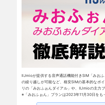
IIJmioが提供する音声通話機能付きSIM「み
の繰り越しが可能など、格安SIMの基本的なポ
リの「みおふぉんダイアル」や、IIJmioの主
※「みおふぉん」プランは2023年11月30日を