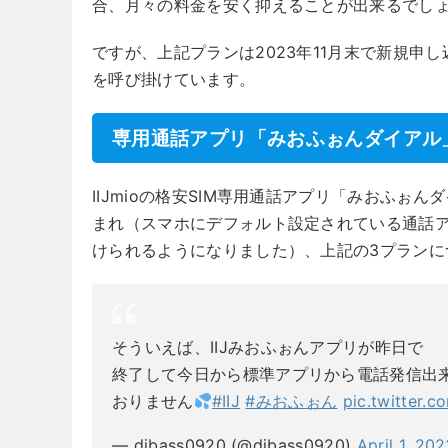
合、月々の料金を安く抑えることが出来るでし
ですが、上記プランは2023年11月末で新規申し
を呼び掛けています。
専用通話アプリ「みおふぉんダイアル
IIJmioの格安SIM専用通話アプリ「みおふぉ
まれ（スマホにデフォルト設定されている通話
けられるようになりました）、上記の3プランにつ
そういえば、IIJみおふぉんアプリが昨日で
終了して今日から標準アプリから電話発信出
おりません
#IIJ
#みおふぉん
pic.twitter.
— djbass0920 (@djbass0920)
April 1, 20