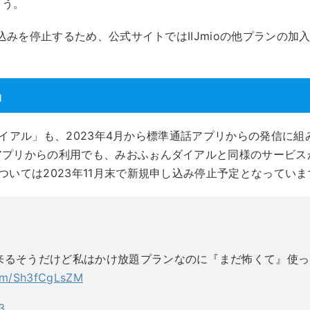
ょう。
込みを停止するため、公式サイトではIIJmioの他プランの加
」
んダイアル」も、2023年4月から標準通話アプリからの発信に組
アプリからの利用でも、みおふぉんダイアルと同様のサービス
いては2023年11月末で新規申し込み停止予定となっていま
来るそうだけど私はかけ放題プランなのに『まだ怖くて』使っ
com/Sh3fCgLsZM
23