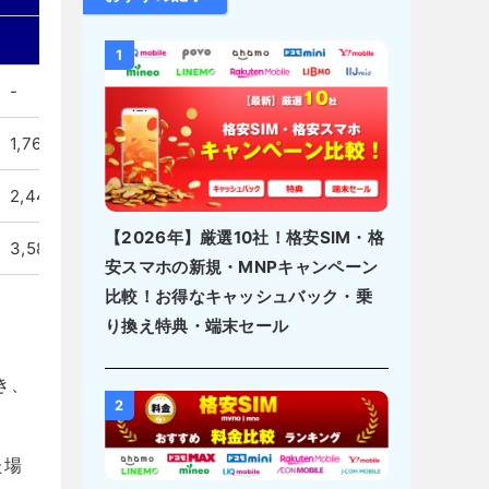
タイプD
タイプA
1
-
1,298円
-
1,760円
1,1
2,442円
1,8
【2026年】厳選10社！格安SIM・格
3,586円
2,9
安スマホの新規・MNPキャンペーン
比較！お得なキャッシュバック・乗
り換え特典・端末セール
き、
2
た場