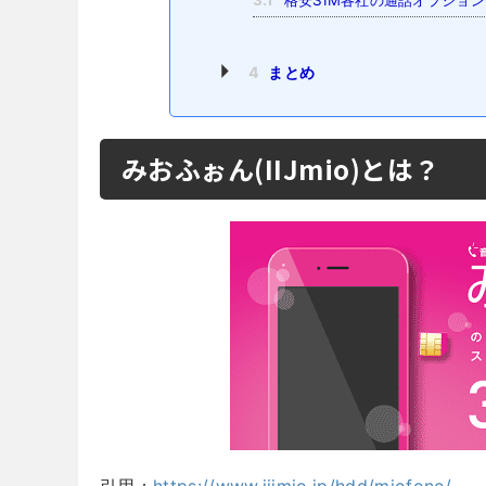
3.1
格安SIM各社の通話オプション
4
まとめ
みおふぉん(IIJmio)とは？
引用：
https://www.iijmio.jp/hdd/miofone/