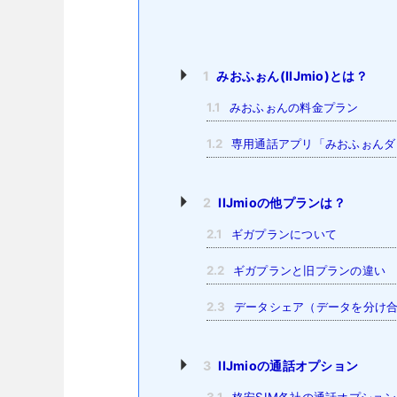
1
みおふぉん(IIJmio)とは？
1.1
みおふぉんの料金プラン
1.2
専用通話アプリ「みおふぉんダ
2
IIJmioの他プランは？
2.1
ギガプランについて
2.2
ギガプランと旧プランの違い
2.3
データシェア（データを分け合
3
IIJmioの通話オプション