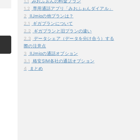
1.1
みおふぉんの料金プラン
1.2
専用通話アプリ「みおふぉんダイアル」
2
IIJmioの他プランは？
2.1
ギガプランについて
2.2
ギガプランと旧プランの違い
2.3
データシェア（データを分け合う）する
際の注意点
3
IIJmioの通話オプション
3.1
格安SIM各社の通話オプション
4
まとめ