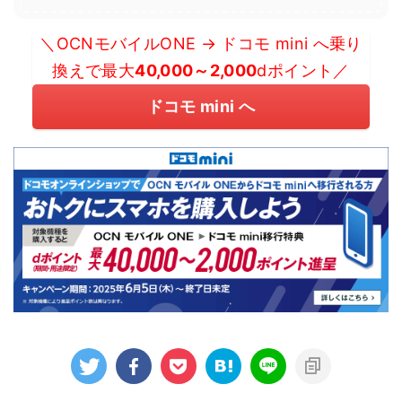
＼OCNモバイルONE → ドコモ mini へ乗り
換えで最大
40,000～2,000
dポイント／
ドコモ mini へ