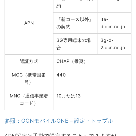
約
「新コース以外」
lte-
APN
の契約
d.ocn.ne.jp
3G専用端末の場
3g-d-
合
2.ocn.ne.jp
認証方式
CHAP（推奨）
MCC（携帯国番
440
号）
MNC（通信事業者
10または13
コード）
参照：OCNモバイルONE－設定・トラブル
APN設定は手動で設定することもできますが、