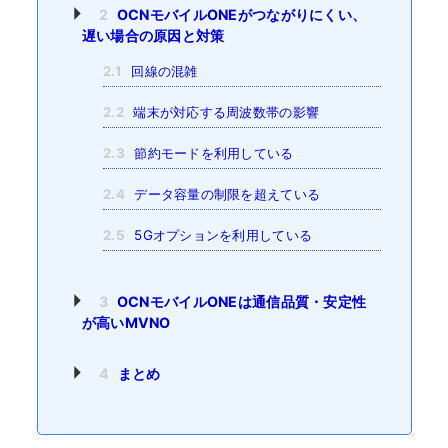
2
OCNモバイルONEがつながりにくい、
遅い場合の原因と対策
2.1
回線の混雑
2.2
端末が対応する周波数帯の影響
2.3
節約モードを利用している
2.4
データ容量の制限を超えている
2.5
5Gオプションを利用している
3
OCNモバイルONEは通信品質・安定性
が高いMVNO
4
まとめ