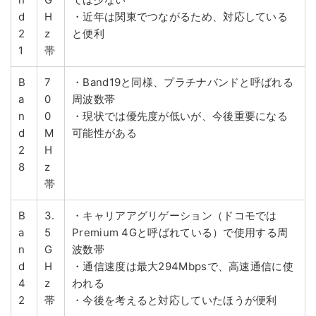
d
H
・近年は関東でつながるため、対応している
2
z
と便利
1
帯
B
7
・Band19と同様、プラチナバンドと呼ばれる
a
0
周波数帯
n
0
・現状では優先度が低いが、今後重要になる
d
M
可能性がある
2
H
8
z
帯
B
3.
・キャリアアグリゲーション（ドコモでは
a
5
Premium 4Gと呼ばれている）で使用する周
n
G
波数帯
d
H
・通信速度は最大294Mbpsで、高速通信に使
4
z
われる
2
帯
・今後を考えると対応していたほうが便利