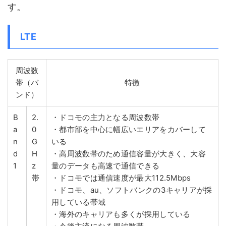
す。
LTE
周波数
帯（バ
特徴
ンド）
B
2.
・ドコモの主力となる周波数帯
a
0
・都市部を中心に幅広いエリアをカバーして
n
G
いる
d
H
・高周波数帯のため通信容量が大きく、大容
1
z
量のデータも高速で通信できる
帯
・ドコモでは通信速度が最大112.5Mbps
・ドコモ、au、ソフトバンクの3キャリアが採
用している帯域
・海外のキャリアも多くが採用している