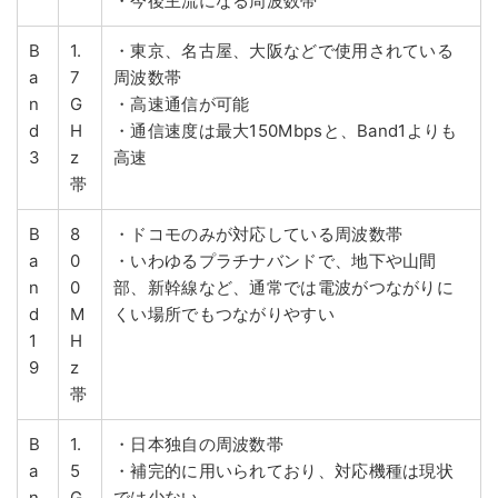
・今後主流になる周波数帯
B
1.
・東京、名古屋、大阪などで使用されている
a
7
周波数帯
n
G
・高速通信が可能
d
H
・通信速度は最大150Mbpsと、Band1よりも
3
z
高速
帯
B
8
・ドコモのみが対応している周波数帯
a
0
・いわゆるプラチナバンドで、地下や山間
n
0
部、新幹線など、通常では電波がつながりに
d
M
くい場所でもつながりやすい
1
H
9
z
帯
B
1.
・日本独自の周波数帯
a
5
・補完的に用いられており、対応機種は現状
n
G
では少ない