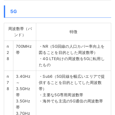
5G
周波数帯（バ
特徴
ンド）
n
700MHz
・NR（5G回線の人口カバー率向上を
2
帯
図ることを目的とした周波数帯）
8
・4G LTE向けの周波数を5Gに転用し
たもの
n
3.4GHz
・Sub6（5G回線を幅広いエリアで提
7
～
供することを目的としてした周波数
8
3.5GHz
帯）
帯
・主要な5G専用周波数帯
3.5GHz
・海外でも主流の5G通信の周波数帯
帯
3.7GHz