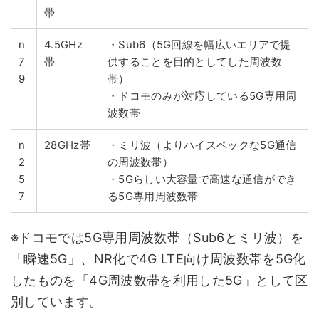
帯
n
4.5GHz
・Sub6（5G回線を幅広いエリアで提
7
帯
供することを目的としてした周波数
9
帯）
・ドコモのみが対応している5G専用周
波数帯
n
28GHz帯
・ミリ波（よりハイスペックな5G通信
2
の周波数帯）
5
・5Gらしい大容量で高速な通信ができ
7
る5G専用周波数帯
※ドコモでは5G専用周波数帯（Sub6とミリ波）を
「瞬速5G」、NR化で4G LTE向け周波数帯を5G化
したものを「4G周波数帯を利用した5G」として区
別しています。