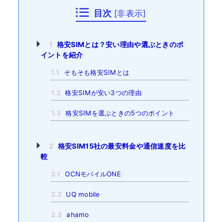
目次
[
非表示
]
1
格安SIMとは？安い理由や選ぶときのポ
イントを紹介
1.1
そもそも格安SIMとは
1.2
格安SIMが安い3つの理由
1.3
格安SIMを選ぶときの5つのポイント
2
格安SIM15社の最安料金や通信速度を比
較
2.1
OCNモバイルONE
2.2
UQ mobile
2.3
ahamo