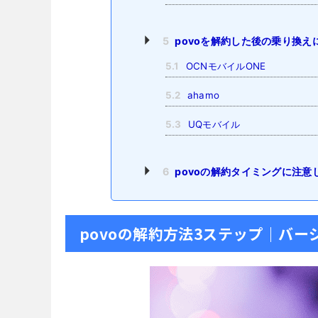
5
povoを解約した後の乗り換え
5.1
OCNモバイルONE
5.2
ahamo
5.3
UQモバイル
6
povoの解約タイミングに注
povoの解約方法3ステップ｜バ