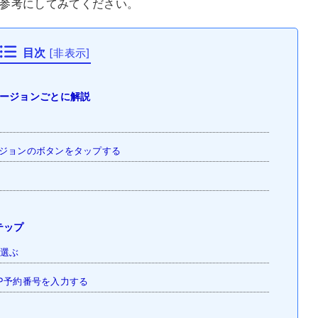
ひ参考にしてみてください。
目次
[
非表示
]
バージョンごとに解説
ージョンのボタンをタップする
テップ
を選ぶ
P予約番号を入力する