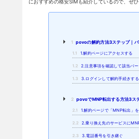
におすすめの格安SIMも紹介しているので、ぜ
1
povoの解約方法3ステップ｜
1.1
1.解約ページにアクセスする
1.2
2.注意事項を確認して該当バ
1.3
3.ログインして解約手続きする
2
povoでMNP転出する方法3ス
2.1
1.解約ページで「MNP転出」
2.2
2.乗り換え先のサービスにMN
2.3
3.電話番号を引き継ぐ