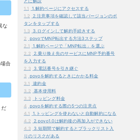
とに解説
1.1
1.解約ページにアクセスする
1.2
2.注意事項を確認して該当バージョンのボ
タンをタップする
異な
1.3
3.ログインして解約手続きする
2
povoでMNP転出する方法3ステップ
2.1
1.解約ページで「MNP転出」を選ぶ
2.2
2.乗り換え先のサービスにMNP予約番号
を入力する
の場合
2.3
3.電話番号を引き継ぐ
3
povoを解約するときにかかる料金
3.1
違約金
3.2
基本使用料
3.3
トッピング料金
4
povoを解約する際の5つの注意点
くだ
4.1
1.トッピングを使わないと自動解約になる
4.2
2.povo1.0は解約後の再加入ができない
4.3
3.短期間で解約するとブラックリスト入
りのリスクがある