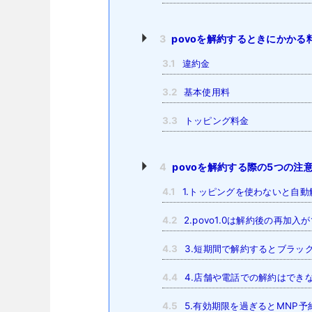
3
povoを解約するときにかかる
3.1
違約金
3.2
基本使用料
3.3
トッピング料金
4
povoを解約する際の5つの注
4.1
1.トッピングを使わないと自動
4.2
2.povo1.0は解約後の再加入
4.3
3.短期間で解約するとブラッ
4.4
4.店舗や電話での解約はでき
4.5
5.有効期限を過ぎるとMNP