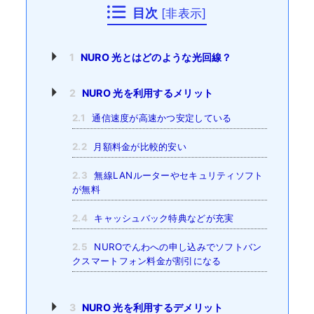
目次
[
非表示
]
1
NURO 光とはどのような光回線？
2
NURO 光を利用するメリット
2.1
通信速度が高速かつ安定している
2.2
月額料金が比較的安い
2.3
無線LANルーターやセキュリティソフト
が無料
2.4
キャッシュバック特典などが充実
2.5
NUROでんわへの申し込みでソフトバン
クスマートフォン料金が割引になる
3
NURO 光を利用するデメリット