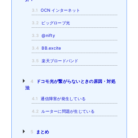
3.1
OCN インターネット
3.2
ビッグローブ光
3.3
@nifty
3.4
BB.excite
3.5
楽天ブロードバンド
4
ドコモ光が繋がらないときの原因・対処
法
4.1
通信障害が発生している
4.2
ルーターに問題が生じている
5
まとめ