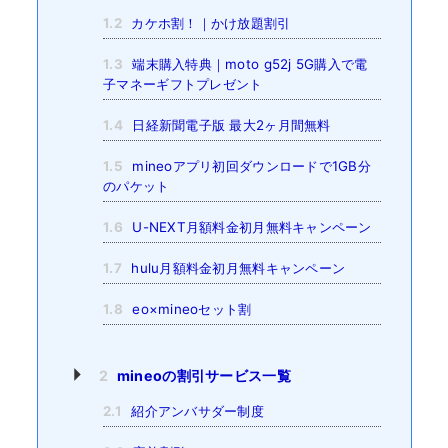
1.2
カケホ割！｜かけ放題割引
1.3
端末購入特典｜moto g52j 5G購入で電
子マネーギフトプレゼント
1.4
日経新聞電子版 最大2ヶ月間無料
1.5
mineoアプリ初回ダウンロードで1GB分
のパケット
1.6
U-NEXT月額料金初月無料キャンペーン
1.7
hulu月額料金初月無料キャンペーン
1.8
eo×mineoセット割
2
mineoの割引サービス一覧
2.1
紹介アンバサダー制度