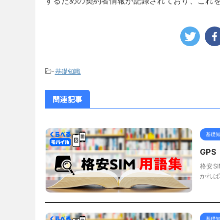
するための契約者情報が記録されており、これを
-
基礎知識
関連記事
基礎
GP
格安S
かれば
基礎