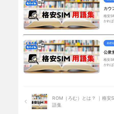
カウ
格安S
かれば
基礎
公衆
格安S
かれば
ROM（ろむ）とは？ ｜格安S
語集