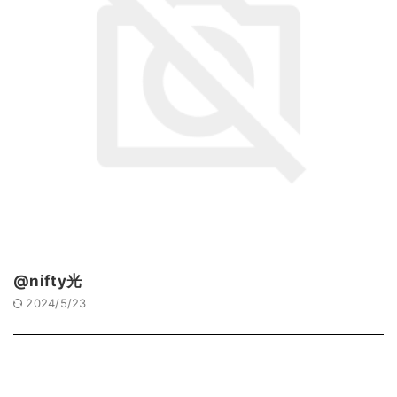
@nifty光
2024/5/23