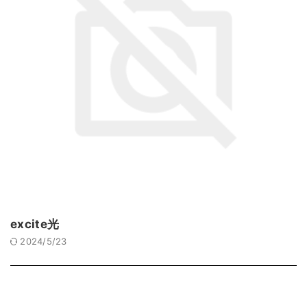
excite光
2024/5/23