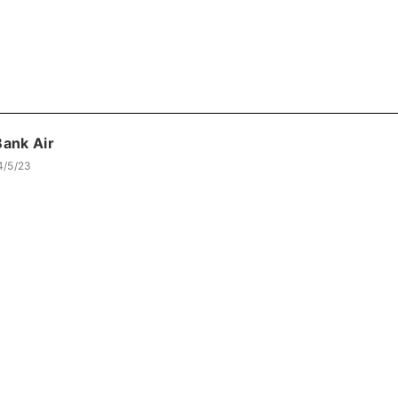
Bank Air
4/5/23