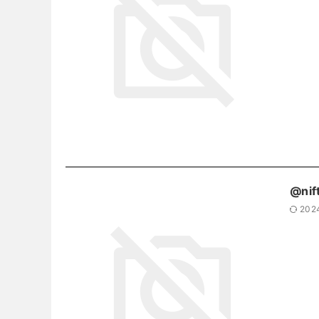
@nif
202