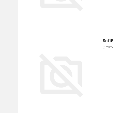
Soft
202