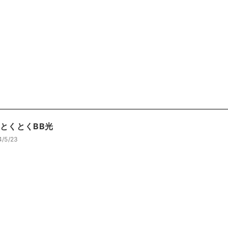
OとくとくBB光
4/5/23