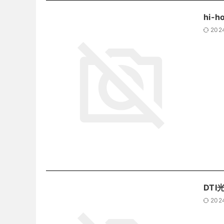
hi-
202
DTI
202