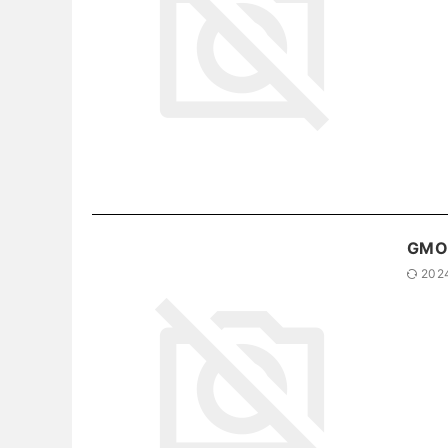
GM
202