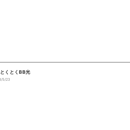
OとくとくBB光
4/5/23