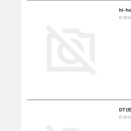
hi-
202
DTI
202