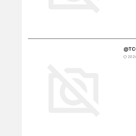
@T
202