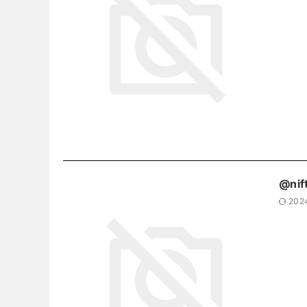
@nif
202