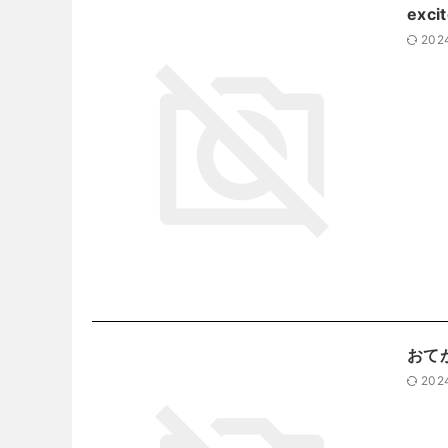
exci
202
おて
202