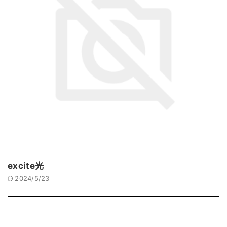
excite光
2024/5/23