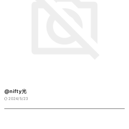
@nifty光
2024/5/23