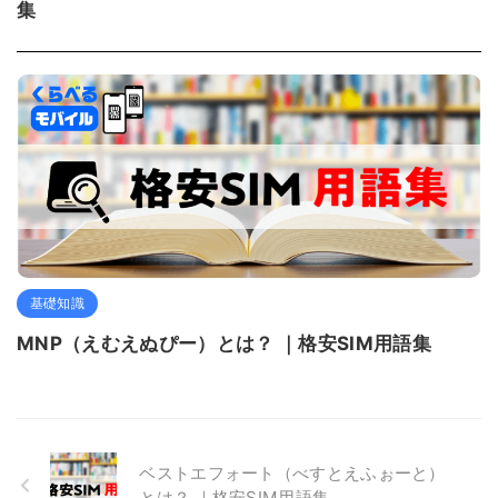
集
基礎知識
MNP（えむえぬぴー）とは？ ｜格安SIM用語集
ベストエフォート（べすとえふぉーと）
とは？ ｜格安SIM用語集