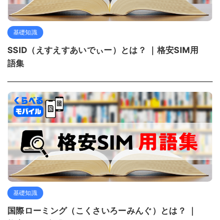
基礎知識
SSID（えすえすあいでぃー）とは？ ｜格安SIM用
語集
基礎知識
国際ローミング（こくさいろーみんぐ）とは？ ｜